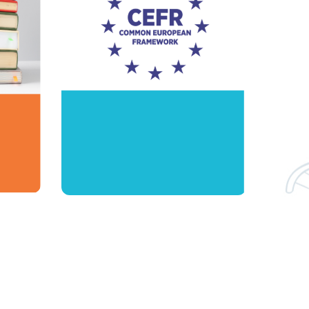
hớ
Học theo lộ
trình CEFR