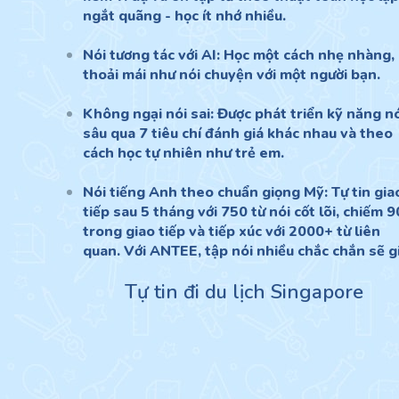
ngắt quãng - học ít nhớ nhiều.
Nói tương tác với AI: Học một cách nhẹ nhàng,
thoải mái như nói chuyện với một người bạn.
Không ngại nói sai: Được phát triển kỹ năng n
sâu qua 7 tiêu chí đánh giá khác nhau và theo
cách học tự nhiên như trẻ em.
Nói tiếng Anh theo chuẩn giọng Mỹ: Tự tin gia
tiếp sau 5 tháng với 750 từ nói cốt lõi, chiếm 
trong giao tiếp và tiếp xúc với 2000+ từ liên
quan. Với ANTEE, tập nói nhiều chắc chắn sẽ gi
Tự tin đi du lịch Singapore