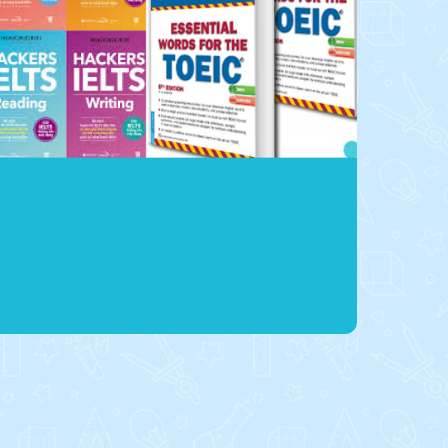
Khoá học khác
Sắp ra mắt