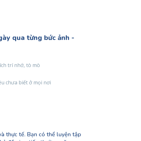
gày qua từng bức ảnh -
ích trí nhớ, tò mò
ều chưa biết ở mọi nơi
à thực tế. Bạn có thể luyện tập