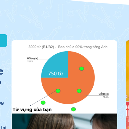
e
n
ng
lại