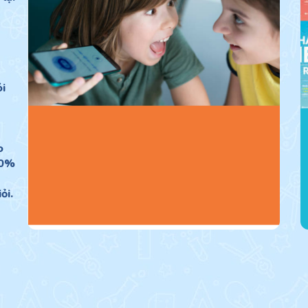
ói
o
90%
ỏi.
Khoá tiếng Anh
giao tiếp tự tin