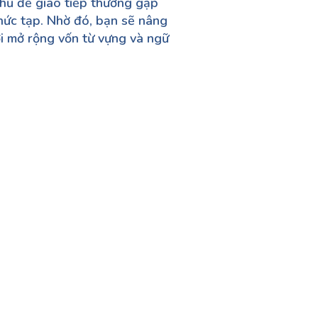
chủ đề giao tiếp thường gặp
ức tạp. Nhờ đó, bạn sẽ nâng
ời mở rộng vốn từ vựng và ngữ