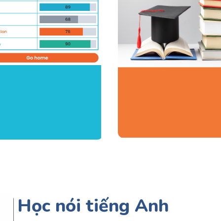
Học ít, n
Đánh giá
nhiều
chi tiết
Học nói tiếng Anh