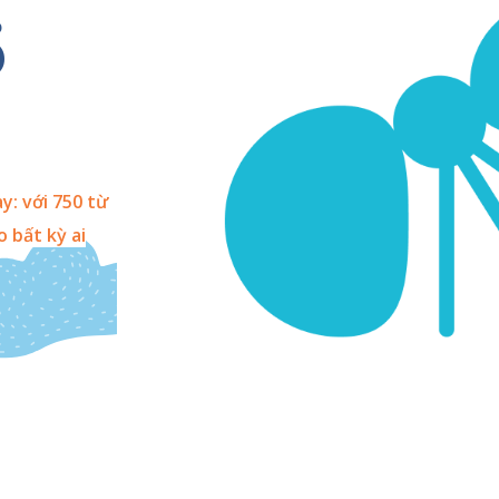
5
y: với 750 từ
o bất kỳ ai