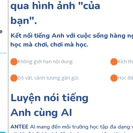
qua hình ảnh "của
bạn".
Kết nối tiếng Anh với cuộc sống hàng n
học mà chơi, chơi mà học.
Không giới hạn nội dung
Kích th
Đồ vật, cảnh tượng gần gũi
Học đi
Luyện nói tiếng
Anh cùng AI
ANTEE
AI mang đến môi trường học tập đa dạng v